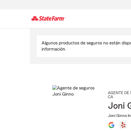
Comienzo
del
Algunos productos de seguros no están disp
contenido
información.
principal
AGENTE DE 
CA
Joni 
Joni Ginno I