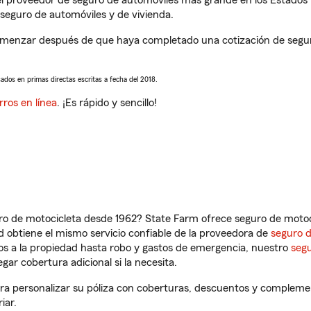
l proveedor de seguro de automóviles más grande en los Estados
seguro de automóviles y de vivienda.
omenzar después de que haya completado una cotización de seguro 
sados en primas directas escritas a fecha del 2018.
rros en línea
. ¡Es rápido y sencillo!
ro de motocicleta desde 1962? State Farm ofrece seguro de motoci
 obtiene el mismo servicio confiable de la proveedora de
seguro 
os a la propiedad hasta robo y gastos de emergencia, nuestro
segu
gar cobertura adicional si la necesita.
ra personalizar su póliza con coberturas, descuentos y compleme
iar.