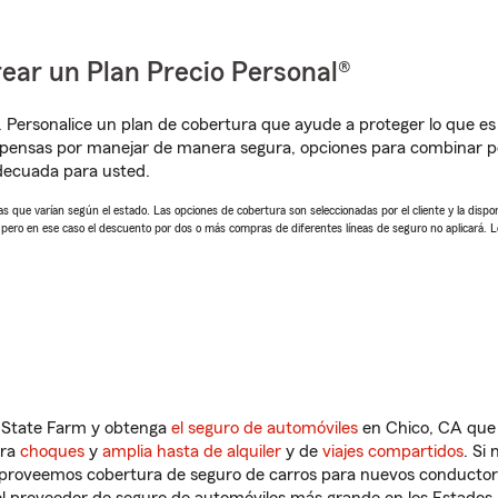
ear un Plan Precio Personal®
. Personalice un plan de cobertura que ayude a proteger lo que es 
pensas por manejar de manera segura, opciones para combinar pó
adecuada para usted.
 que varían según el estado. Las opciones de cobertura son seleccionadas por el cliente y la disponib
, pero en ese caso el descuento por dos o más compras de diferentes líneas de seguro no aplicará. 
n State Farm y obtenga
el seguro de automóviles
en Chico, CA que 
tra
choques
y
amplia hasta de alquiler
y de
viajes compartidos
. Si
s proveemos cobertura de seguro de carros para nuevos conductores