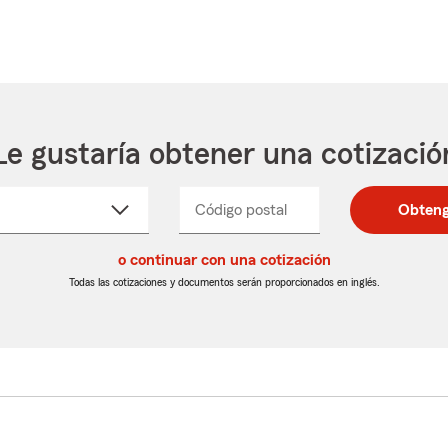
Le gustaría obtener una cotizació
cione
Código postal
Ingresa
Ingresa
Obteng
_____
un
un
re
código
código
cto
o continuar con una cotización
postal
postal
de
de
Todas las cotizaciones y documentos serán proporcionados en inglés.
egable
5
5
dígitos
dígitos