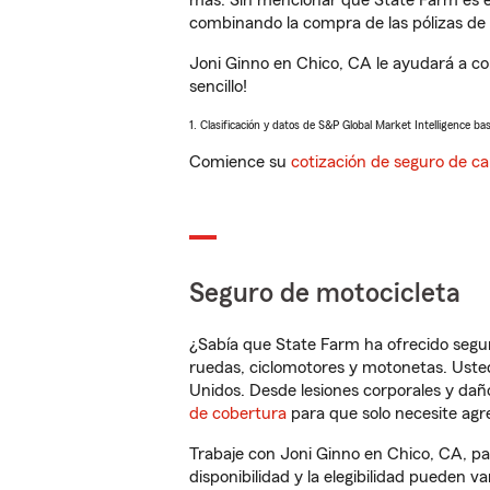
más. Sin mencionar que State Farm es e
combinando la compra de las pólizas de 
Joni Ginno en Chico, CA le ayudará a c
sencillo!
1. Clasificación y datos de S&P Global Market Intelligence ba
Comience su
cotización de seguro de ca
Seguro de motocicleta
¿Sabía que State Farm ha ofrecido segu
ruedas, ciclomotores y motonetas. Usted
Unidos. Desde lesiones corporales y dañ
de cobertura
para que solo necesite agre
Trabaje con Joni Ginno en Chico, CA, pa
disponibilidad y la elegibilidad pueden var