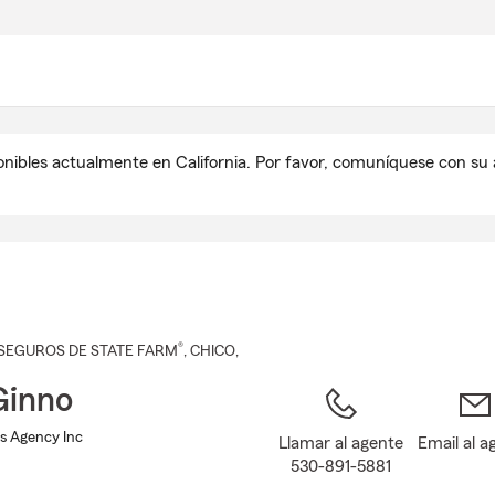
Pasar
al
contenido
principal
onibles actualmente en California. Por favor, comuníquese con s
®
SEGUROS DE STATE FARM
,
CHICO
,
Ginno
ns Agency Inc
Llamar al agente
Email al a
530-891-5881